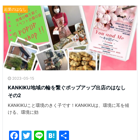
起業のはなし
2023-05-15
KANKIKU地域の輪を繋ぐポップアップ出店のはなし
その2
KANKIKUこと環境のきく子です！KANKIKUは、環境に耳を傾
ける、環境に効
F
T
Li
H
共