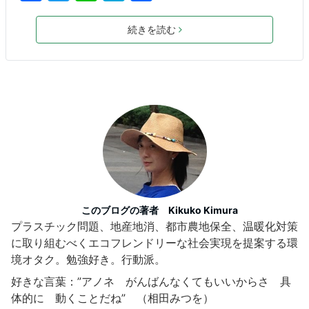
a
w
n
at
有
c
itt
e
e
続きを読む
e
er
n
b
a
o
o
k
このブログの著者 Kikuko Kimura
プラスチック問題、地産地消、都市農地保全、温暖化対策
に取り組むべくエコフレンドリーな社会実現を提案する環
境オタク。勉強好き。行動派。
好きな言葉：”アノネ がんばんなくてもいいからさ 具
体的に 動くことだね” （相田みつを）