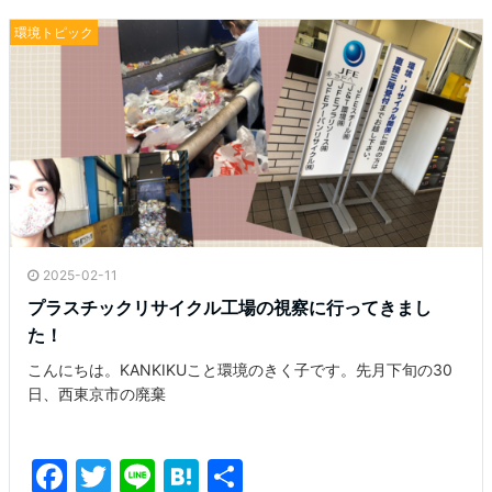
環境トピック
2025-02-11
プラスチックリサイクル工場の視察に行ってきまし
た！
こんにちは。KANKIKUこと環境のきく子です。先月下旬の30
日、西東京市の廃棄
F
T
Li
H
共