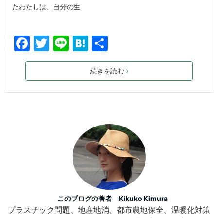
たわたしは、自分の生
F
T
Li
H
共
a
w
n
at
有
c
itt
e
e
続きを読む
e
er
n
b
a
o
o
k
このブログの著者 Kikuko Kimura
プラスチック問題、地産地消、都市農地保全、温暖化対策