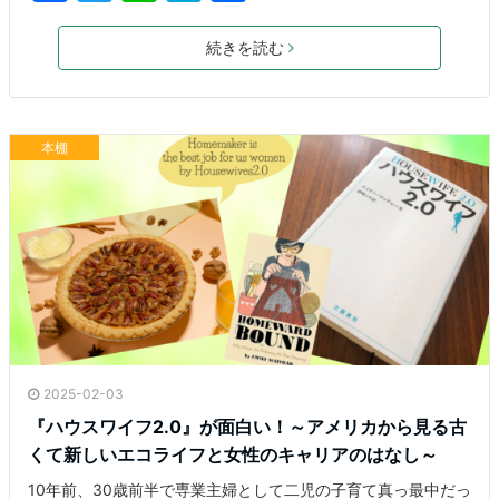
a
w
n
at
有
c
itt
e
e
続きを読む
e
er
n
b
a
本棚
o
o
k
2025-02-03
『ハウスワイフ2.0』が面白い！～アメリカから見る古
くて新しいエコライフと女性のキャリアのはなし～
10年前、30歳前半で専業主婦として二児の子育て真っ最中だっ