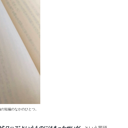
編の短編のなかのひとつ。
が”ロハス”というものにはまったせいだ。
という冒頭