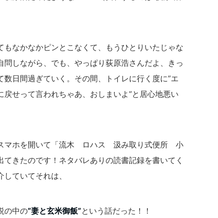
てもなかなかピンとこなくて、もうひとりいたじゃな
自問しながら、でも、やっぱり荻原浩さんだよ、きっ
て数日間過ぎていく。その間、トイレに行く度に”エ
に戻せって言われちゃあ、おしまいよ”と居心地悪い
スマホを開いて「流木 ロハス 汲み取り式便所 小
出てきたのです！ネタバレありの読書記録を書いてく
介していてそれは、
説の中の
”妻と玄米御飯”
という話だった！！