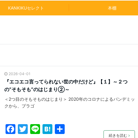
KANKIKUセレクト
本棚
2026-04-01
『エコエコ言ってられない世の中だけど』【１】～２つ
の“そもそも”のはじまり②～
＜2つ目のそもそものはじまり＞ 2020年のコロナによるパンデミッ
クから、プラゴ
F
T
Li
H
共
続きを読む