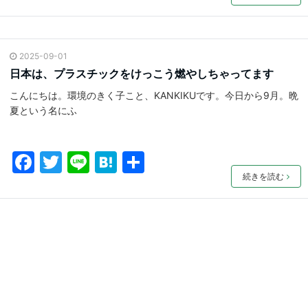
a
w
n
at
有
c
itt
e
e
e
er
n
2025-09-01
b
a
日本は、プラスチックをけっこう燃やしちゃってます
o
こんにちは。環境のきく子こと、KANKIKUです。今日から9月。晩
o
夏という名にふ
k
F
T
Li
H
共
a
w
n
at
有
続きを読む
c
itt
e
e
e
er
n
b
a
o
o