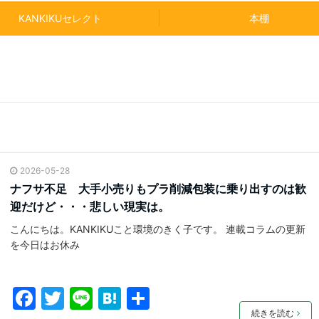
KANKIKUセレクト
本棚
2026-05-28
ナフサ不足 大手小売りもプラ削減包装に乗り出すのは歓
迎だけど・・・悲しい現実は。
こんにちは。KANKIKUこと環境のきく子です。 連載コラムの更新
を今日はお休み
F
T
Li
H
共
続きを読む