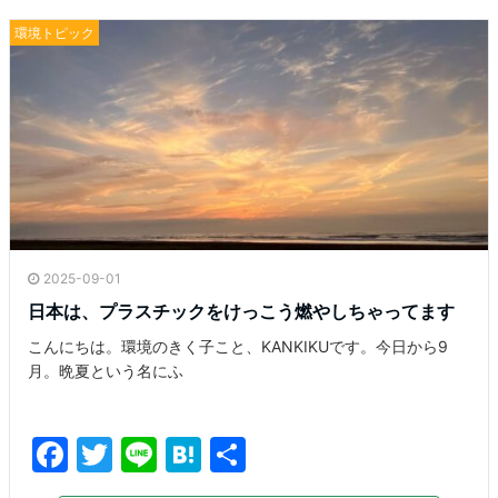
環境トピック
2025-09-01
日本は、プラスチックをけっこう燃やしちゃってます
こんにちは。環境のきく子こと、KANKIKUです。今日から9
月。晩夏という名にふ
F
T
Li
H
共
a
w
n
at
有