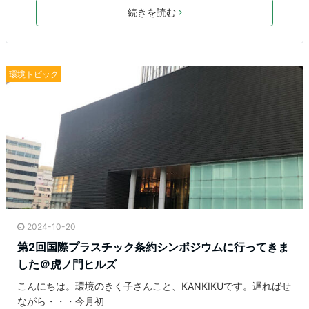
c
itt
e
e
続きを読む
e
er
n
b
a
環境トピック
o
o
k
2024-10-20
第2回国際プラスチック条約シンポジウムに行ってきま
した＠虎ノ門ヒルズ
こんにちは。環境のきく子さんこと、KANKIKUです。遅ればせ
ながら・・・今月初