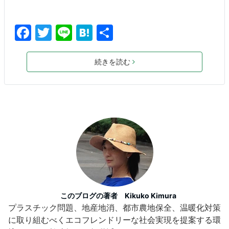
F
T
Li
H
共
a
w
n
at
有
c
itt
e
e
続きを読む
e
er
n
b
a
o
o
k
このブログの著者 Kikuko Kimura
プラスチック問題、地産地消、都市農地保全、温暖化対策
に取り組むべくエコフレンドリーな社会実現を提案する環