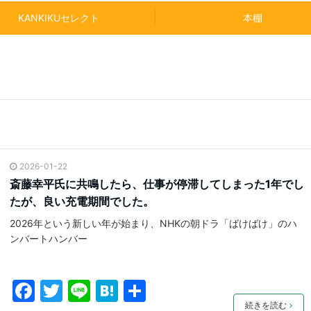
KANKIKUセレクト
本棚
2026-01-22
斎藤幸平氏に共鳴したら、仕事が停滞してしまった1年でし
たが、良い充電期間でした。
2026年という新しい年が始まり、NHKの朝ドラ「ばけばけ」のハ
ンバートハンバー
F
T
Li
H
共
続きを読む