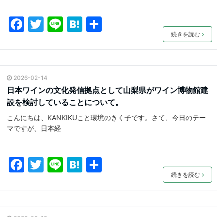
F
T
Li
H
共
a
w
n
at
有
続きを読む
c
itt
e
e
e
er
n
2026-02-14
b
a
日本ワインの文化発信拠点として山梨県がワイン博物館建
o
設を検討していることについて。
o
こんにちは、KANKIKUこと環境のきく子です。さて、今日のテー
k
マですが、日本経
F
T
Li
H
共
a
w
n
at
有
続きを読む
c
itt
e
e
e
er
n