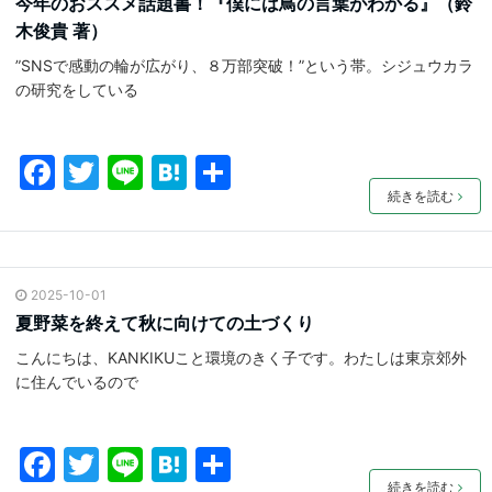
今年のおススメ話題書！『僕には鳥の言葉がわかる』（鈴
o
木俊貴 著）
o
”SNSで感動の輪が広がり、８万部突破！”という帯。シジュウカラ
k
の研究をしている
F
T
Li
H
共
a
w
n
at
有
続きを読む
c
itt
e
e
e
er
n
2025-10-01
b
a
夏野菜を終えて秋に向けての土づくり
o
こんにちは、KANKIKUこと環境のきく子です。わたしは東京郊外
o
に住んでいるので
k
F
T
Li
H
共
続きを読む