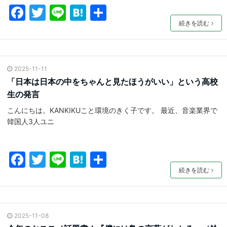
F
T
Li
H
共
a
w
n
at
有
続きを読む
c
itt
e
e
e
er
n
2025-11-11
b
a
「日本は日本の中をちゃんと見たほうがいい」という高校
o
生の発言
o
こんにちは。KANKIKUこと環境のきく子です。 最近、音楽業界で
k
韓国人3人ユニ
F
T
Li
H
共
a
w
n
at
有
続きを読む
c
itt
e
e
e
er
n
2025-11-08
b
a