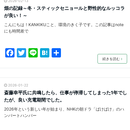
2026-02-13
b
a
畑の記録～冬・スティックセニョールと野性的なルッコラ
o
が良い！～
o
こんにちは！KANKIKUこと、環境のきく子です。この記事はnote
k
にも時間差で
F
T
Li
H
共
a
w
n
at
有
続きを読む
c
itt
e
e
e
er
n
2026-01-22
b
a
斎藤幸平氏に共鳴したら、仕事が停滞してしまった1年でし
o
たが、良い充電期間でした。
o
2026年という新しい年が始まり、NHKの朝ドラ「ばけばけ」のハ
k
ンバートハンバー