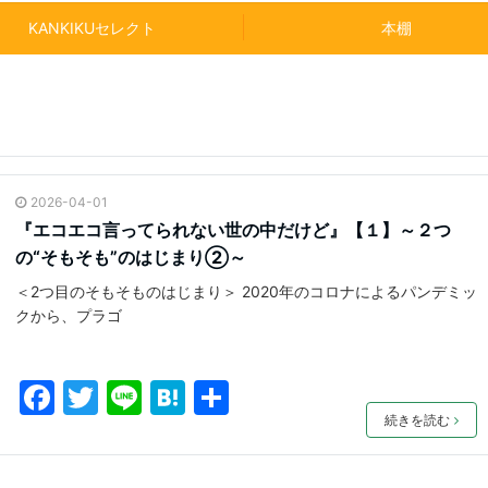
KANKIKUセレクト
本棚
2026-04-01
『エコエコ言ってられない世の中だけど』【１】～２つ
の“そもそも”のはじまり②～
＜2つ目のそもそものはじまり＞ 2020年のコロナによるパンデミッ
クから、プラゴ
F
T
Li
H
共
a
w
n
at
有
続きを読む
c
itt
e
e