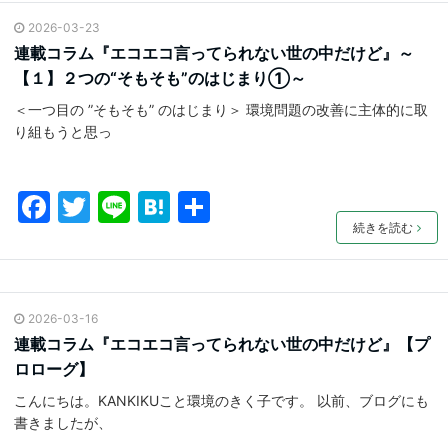
e
er
n
2026-03-23
b
a
連載コラム『エコエコ言ってられない世の中だけど』～
o
【１】２つの“そもそも”のはじまり①～
o
＜一つ目の ”そもそも” のはじまり＞ 環境問題の改善に主体的に取
k
り組もうと思っ
F
T
Li
H
共
a
w
n
at
有
続きを読む
c
itt
e
e
e
er
n
2026-03-16
b
a
連載コラム『エコエコ言ってられない世の中だけど』【プ
o
ロローグ】
o
こんにちは。KANKIKUこと環境のきく子です。 以前、ブログにも
k
書きましたが、