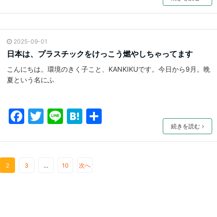
a
w
n
at
有
c
itt
e
e
e
er
n
2025-09-01
b
a
日本は、プラスチックをけっこう燃やしちゃってます
o
こんにちは。環境のきく子こと、KANKIKUです。今日から9月。晩
o
夏という名にふ
k
F
T
Li
H
共
a
w
n
at
有
続きを読む
c
itt
e
e
e
er
n
2
3
…
10
次へ
b
a
o
o