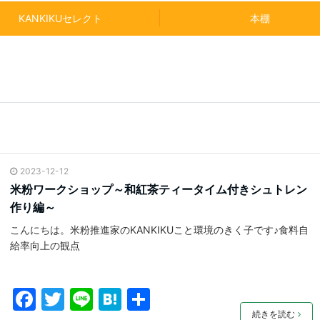
KANKIKUセレクト
本棚
2023-12-12
米粉ワークショップ～和紅茶ティータイム付きシュトレン
作り編～
こんにちは。米粉推進家のKANKIKUこと環境のきく子です♪食料自
給率向上の観点
F
T
Li
H
共
続きを読む