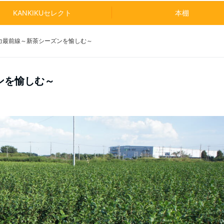
KANKIKUセレクト
本棚
力最前線～新茶シーズンを愉しむ～
ンを愉しむ～