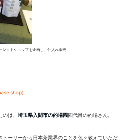
KUセレクトショップを企画し、仕入れ販売。
se.shop)
たのは、
埼玉県入間市の的場園
四代目の的場さん。
ストーリーから日本茶業界のことを色々教えていただ