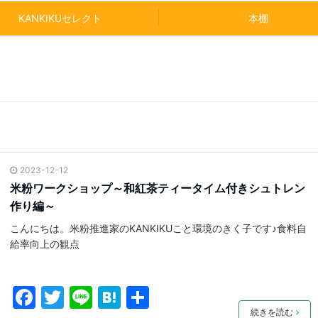
KANKIKUセレクト
本棚
2023-12-12
米粉ワークショップ～和紅茶ティータイム付きシュトレン
作り編～
こんにちは。米粉推進家のKANKIKUこと環境のきく子です♪食料自
給率向上の観点
F
T
Li
H
共
続きを読む