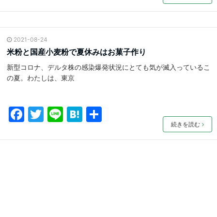
a
w
n
at
有
c
itt
e
e
e
er
n
2021-08-24
b
a
米粉と国産小麦粉で夏休みはお菓子作り
o
新型コロナ、デルタ株の感染爆発状況にとても気が滅入っているこ
o
の夏。わたしは、東京
k
F
T
Li
H
共
a
w
n
at
有
続きを読む
c
itt
e
e
e
er
n
b
a
o
o