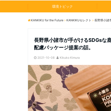
環境トピック
KANKIKU for the Future
KANKIKUセレクト
長野県小諸市
長野県小諸市が手がけるSDGsな鹿
配慮パッケージ提案の話。
2021-10-08
Kikuko Kimura